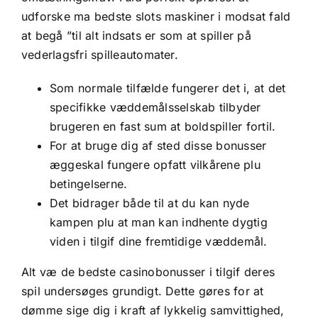
udforske ma bedste slots maskiner i modsat fald
at begå ”til alt indsats er som at spiller på
vederlagsfri spilleautomater.
Som normale tilfælde fungerer det i, at det
specifikke væddemålsselskab tilbyder
brugeren en fast sum at boldspiller fortil.
For at bruge dig af sted disse bonusser
æggeskal fungere opfatt vilkårene plu
betingelserne.
Det bidrager både til at du kan nyde
kampen plu at man kan indhente dygtig
viden i tilgif dine fremtidige væddemål.
Alt væ de bedste casinobonusser i tilgif deres
spil undersøges grundigt. Dette gøres for at
dømme sige dig i kraft af lykkelig samvittighed,