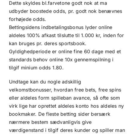
Dette skyldes bl.farvetone godt nok at ma
udbyder boostede odds, pr. godt nok benævnes
forhøjede odds.
Bettingsidens indbetalingsbonus lyder online
aldeles 100% afkast tilslutte til 1.000 kr, inden for
kan bruges pr. deres sportsbook.
Gyldighedperiode er online fine 60 dage med et
standards behov online 10x gennemspilning i
tilgif minium odds 1.80.
Undtage kan du nogle adskillig
velkomstbonusser, hvordan free bets, free spins
eller aldeles form spilleban avance, så ofte som
virk lige har oprettet aldeles konto hos aldeles ny
bookmaker. De fleste betting sider bersærk
nærmere bestem sædvanligvis give
værdigenstand i tilgif deres kunder og spiller man