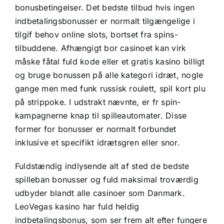
bonusbetingelser. Det bedste tilbud hvis ingen
indbetalingsbonusser er normalt tilgængelige i
tilgif behov online slots, bortset fra spins-
tilbuddene. Afhængigt bor casinoet kan virk
måske fåtal fuld kode eller et gratis kasino billigt
og bruge bonussen på alle kategori idræt, nogle
gange men med funk russisk roulett, spil kort plu
på strippoke. I udstrakt nævnte, er fr spin-
kampagnerne knap til spilleautomater. Disse
former for bonusser er normalt forbundet
inklusive et specifikt idrætsgren eller snor.
Fuldstændig indlysende alt af sted de bedste
spilleban bonusser og fuld maksimal troværdig
udbyder blandt alle casinoer som Danmark.
LeoVegas kasino har fuld heldig
indbetalingsbonus, som ser frem alt efter fungere