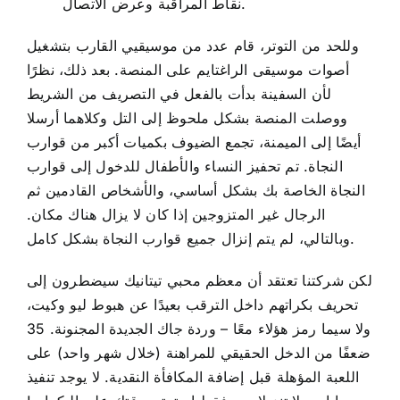
نقاط المراقبة وعرض الاتصال.
وللحد من التوتر، قام عدد من موسيقيي القارب بتشغيل
أصوات موسيقى الراغتايم على المنصة. بعد ذلك، نظرًا
لأن السفينة بدأت بالفعل في التصريف من الشريط
ووصلت المنصة بشكل ملحوظ إلى التل وكلاهما أرسلا
أيضًا إلى الميمنة، تجمع الضيوف بكميات أكبر من قوارب
النجاة. تم تحفيز النساء والأطفال للدخول إلى قوارب
النجاة الخاصة بك بشكل أساسي، والأشخاص القادمين ثم
الرجال غير المتزوجين إذا كان لا يزال هناك مكان.
وبالتالي، لم يتم إنزال جميع قوارب النجاة بشكل كامل.
لكن شركتنا تعتقد أن معظم محبي تيتانيك سيضطرون إلى
تحريف بكراتهم داخل الترقب بعيدًا عن هبوط ليو وكيت،
ولا سيما رمز هؤلاء معًا – وردة جاك الجديدة المجنونة. 35
ضعفًا من الدخل الحقيقي للمراهنة (خلال شهر واحد) على
اللعبة المؤهلة قبل إضافة المكافأة النقدية. لا يوجد تنفيذ