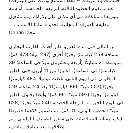
حسابات ولا تنزيلات – فقط استمتع بوقتك على البكرات!
عندما تقوم الخطوة الثالثة، الرابعة، الخامسة، أو ستة
بتوزيع الممتلكات في أي مكان على بكراتك، يتم تشغيل
وظيفة الدورات المجانية الجديدة تمامًا للاستمتاع بـ
Conan مجانًا.
من التالي قبل مدة الغرق، طار أحدث القارب البخاري
مسافة 258 كيلومترًا بحريًا أخرى (297 ميلًا؛ 478 كم)،
بمتوسط ​​21 تشابكًا (أربعة وعشرون ميلًا في الساعة؛ 39
كيلومترًا في الساعة). اعتبارًا من 11 أبريل حتى الظهر
الإقليمي في اليوم التالي، غطت تيتانيك 484 كيلومترًا
بحريًا (557 ميلًا؛ 896 كيلومترًا)؛ بعد 24 ساعة، 519
كيلومترًا بحريًا (597 ميلًا؛ 961 كم)؛ وأيضًا بحلول الظهر
في اليوم الأخير من الرحلة الجديدة، 546 ميلًا بحريًا (628
ميلًا؛ الخطوة الأولى،011 كم). تم تصميم كلاهما خصيصًا
ليكونا بمثابة المناقصات على سفن التصنيف الأولمبي وتم
إطلاقهما بعد تيتانيك مباشرة.