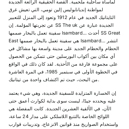
لمأساة ساحلية ملحمية. القصة الحقيقية الرائعة الجديدة
لمواطنة إنديانابوليس إلين تومي، التي تعيش غرق
التايتانيك الجديد في عام 1912 وتعود إلى المنزل للتعبير
عن تجربتها المؤلمة. إن SS The uk الجديدة عبارة عن
سفينة تعمل بالبخار صممها Isambard… أحدث SS Great
East هي سفينة تعمل بالبخار صممها Isambard… انتشر
الحطام والحطام الجديد على مدينة واسعة بها مشاكل في
أي مكان بين أكواب البورسلين حتى تتمكن من الحصول
على مجموعة فارغة من الأحذية. لقد كان ذلك في الواقع
في الخطوة الأولى في سبتمبر 1985، في المرة العاشرة
من البحث، حيث تم اكتشاف واحدة من تيتانيك.
إن الخسارة المتزايدة للسفينة الجديدة، وهي شيء يعتمد
عليه ويحدده جيدًا، ليست سوى بداية لكوارث أعمق حتى
الآن، في الألفية العشرين الجديدة. كانت المفضلة هي
اللوائح الخاصة بالتتبع اللاسلكي على مدار 24 ساعة،
واستخدام الصواريخ منذ قوانين الانزعاج، وتدريبات قوارب