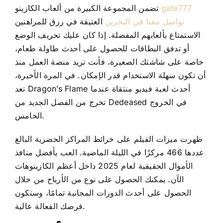
gate777
تضمن المجموعة الكبيرة من ألعاب الكازينو
FLEET
تواصل معنا في البحرين
العتيقة في رزق للمراهنين
الاستمتاع بألعابهم المفضلة. إذا كان عليك تحريف الوضع
CONTAC
أو تدفق البطاقات للحصول على أحدث طاولة طعام،
خاصة على شاشتك الصغيرة، فأنت تريد منصة العمل منذ
أن تكون سهلة الاستخدام قدر الإمكان.
في المرة الأخيرة،
تعد Dragon’s Flame أحدث لعبة فيديو منتقاة عندما
تخرج من الفصل الجديد من Dedeased في الخروج
الخامس.
ظهرت ميزات الفيلم على خرائط المراكز الحضرية البالغ
عددها 466 مركزًا في الليلة الماضية. العب بأفضل منافذ
الأموال الحقيقية لعام 2025 داخل أعظم الكازينوهات
الآن. يمكنك الحصول على نوع من الأرباح من خلال
الحصول على أحدث الدورات المجانية تمامًا، وستكون
فرصك الفعالة عالية.