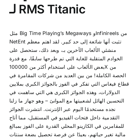
لـ RMS Titanic
مثل Big Time Playing’s Megaways وInfinireels من
NetEnt تثبت أنها شائعة إلى حد كبير. لقد اهتم معظم
منشئي الألعاب الآخرين بـ، وبعد ذلك، ستحصل على
الخوادم المتقلبة للغاية التي تم طرحها سابقًا، مع قدرة
بعض الألعاب على استخدام أكثر من 100000X من
الحصة الكاملة! من بين العديد من شركات المقامرة في
قطاع فيغاس التي تفكر في الفوز بالجوائز الكبرى بملايين
الدولارات، وهذه الجوائز الكبرى هي التي ساهمت في
التحسين الهائل لشعبيتها مع الموانئ – وهو جهاز ما زلنا
نجده مستخدمًا اليوم عبر الإنترنت. انتشرت الجوائز
التقدمية داخل فتحات الفيديو في المستقبل، مما أتاح
للمقامرين في الكازينو المحلي القدرة على الفوز بمبالغ
مالية تغير حياتهم، بعيدًا عن فرصة تحصيل بضعة سنتات