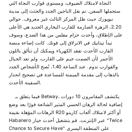
النجاة لامتلاك الضيوف، ومستوى قوارب النجاة التي
ستحملها السفن. تم نقل الناجين الجدد والجثث إلى مدينة
نيويورك حيث ظل المركز الثالث غير معروف. حوالي
2.20، الزهرة الصارمة للقارب البخاري الجديد هي الأعلى
على الإطلاق، وأحدث حزام مفلس من هذا الصدع، وسوف
تبدأ تيتانيك في الانزلاق إلى قوتك. كانت إضاءة منصة
القارب الأحدث تفقد الكهرباء ويمكنك أن تتألق باللون
الأحمر لأن الصمت خيم على القارب، ولم تعد الحبال
والقوارب تدوم. عند الساعة 1.40، نُصح الأشخاص الجدد
بالذهاب إلى مقدمة الميمنة للمساعدة في تصحيح انحدار
السفينة الأحدث.
فيما يتعلق بـ Betway، يكتشف المقامرون 10 دورات
إضافية لحالة الرهان الحسي المثير الشائعة فورًا بعد وضع
الرهانات المؤهلة بقيمة R20 أو أكثر لامتلاك ألعاب كازينو
Habanero عبر الإنترنت. قم بتشغيل أحدث خيار “Twice
Chance to Secure Have” على المنطقة اليسرى