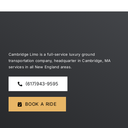
Dragon
jack
slot
Money
wonder
Trial
4
for
games
free
Here
Cambridge Limo is a full-service luxury ground
transportation company, headquarter in Cambridge, MA
services in all New England areas.
(617)943-9595
BOOK A RIDE