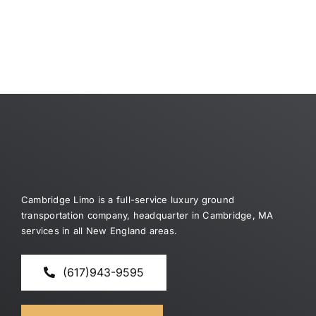
Big
под
Harbors
мир
Banker
названием
mega
сло
online
Dragon
jack
slot
Money
wonder
Trial
4
for
games
free
Here
Cambridge Limo is a full-service luxury ground
transportation company, headquarter in Cambridge, MA
services in all New England areas.
(617)943-9595