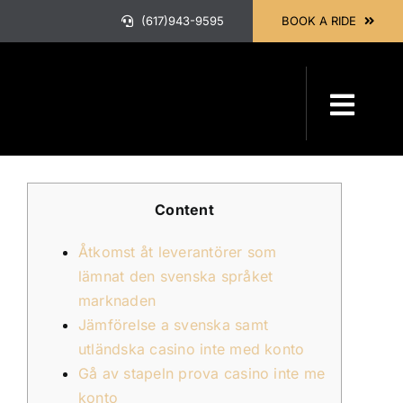
Skip
(617)943-9595
BOOK A RIDE
to
content
Previous
Next
Toggl
Navig
HOME
Content
ABOUT
Åtkomst åt leverantörer som
lämnat den svenska språket
OUR SER
marknaden
Jämförelse a svenska samt
utländska casino inte med konto
BOOK A 
Gå av stapeln prova casino inte me
konto