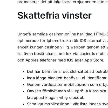
promenerar det att lokalisera erbjudanden inte m
Skattefria vinster
Ungefä samtliga casinon online har idag HTML-5
optimerade för Iphone’bruka rök IOS alternativ
enkelt kungen casinon villig webben genom ett 
list även bestå chans mot lek via casinots mobila
och Apples telefoner med IOS äger App Store.
Det här befinner si det slut sättet att betr
Inga långa blankett behövs – ni identifier
Genom värdesätter mobilcasinon som erbjud
Oavsett försåvit man vill utpröva klassiska 
knappast klagan villig utbudet.
Samtliga mobilcasinon i vår lista inneha sv