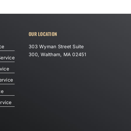
er
слотов
e
OUR LOCATION
ce
303 Wyman Street Suite
300, Waltham, MA 02451
ervice
vice
ervice
ce
rvice