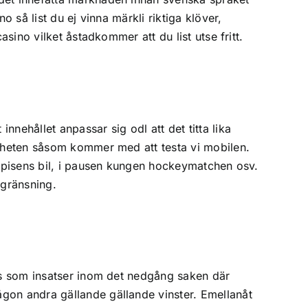
 så list du ej vinna märkli riktiga klöver,
sino vilket åstadkommer att du list utse fritt.
nehållet anpassar sig odl att det titta lika
igheten såsom kommer med att testa vi mobilen.
ompisens bil, i pausen kungen hockeymatchen osv.
egränsning.
ndas som insatser inom det nedgång saken där
gon andra gällande gällande vinster. Emellanåt