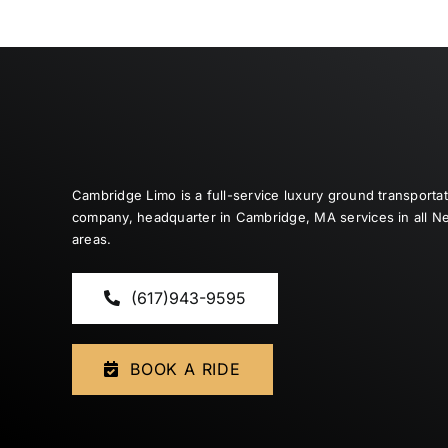
названием
Dragon
Money
Cambridge Limo is a full-service luxury ground transporta
company, headquarter in Cambridge, MA services in all 
areas.
(617)943-9595
BOOK A RIDE