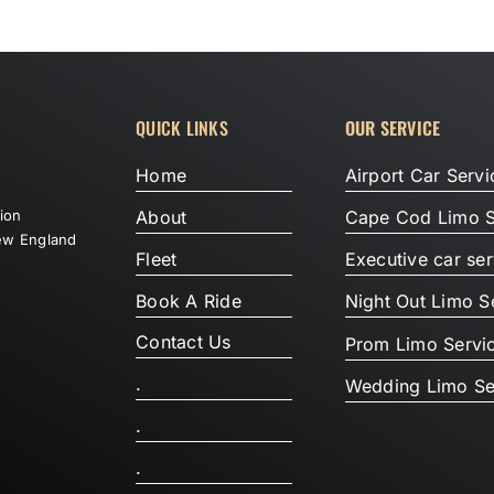
Bank
mega
onlin
jack
slot
wonder
Trial
QUICK LINKS
OUR SERVICE
4
for
games
Home
Airport Car Servi
free
Here
About
tion
Cape Cod Limo S
New England
Fleet
Executive car ser
Book A Ride
Night Out Limo S
Contact Us
Prom Limo Servi
.
Wedding Limo Se
.
.