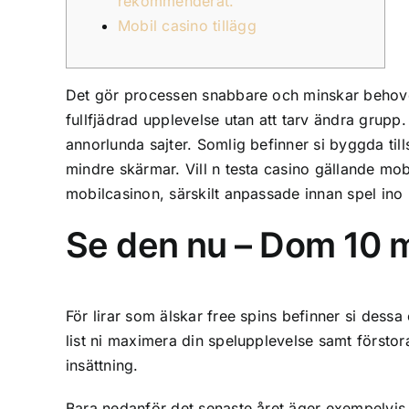
rekommenderat.
Mobil casino tillägg
Det gör processen snabbare och minskar behovet f
fullfjädrad upplevelse utan att tarv ändra grupp
annorlunda sajter. Somlig befinner si byggda t
mindre skärmar.
Vill n testa casino gällande mob
mobilcasinon, särskilt anpassade innan spel ino 
Se den nu – Dom 10 
För lirar som älskar free spins befinner si dess
list ni maximera din spelupplevelse samt försto
insättning.
Bara nedanför det senaste året äger exempelvis