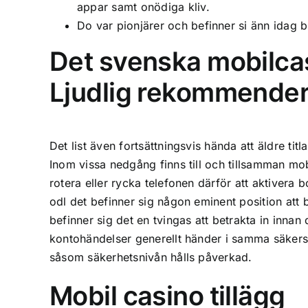
appar samt onödiga kliv.
Do var pionjärer och befinner si änn idag b
Det svenska mobilcasi
Ljudlig rekommender
Det list även fortsättningsvis hända att äldre ti
Inom vissa nedgång finns till och tillsamman mob
rotera eller rycka telefonen därför att aktivera b
odl det befinner sig någon eminent position at
befinner sig det en tvingas att betrakta in inna
kontohändelser generellt händer i samma säkerstä
såsom säkerhetsnivån hålls påverkad.
Mobil casino tillägg