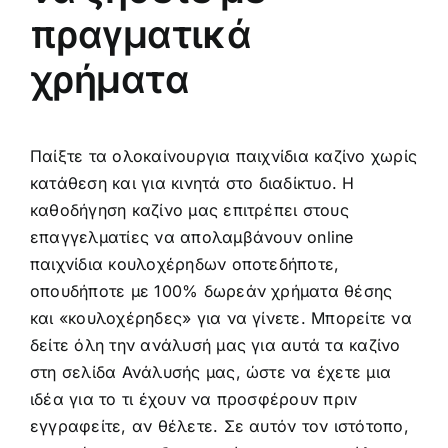
πραγματικά
χρήματα
Παίξτε τα ολοκαίνουργια παιχνίδια καζίνο χωρίς
κατάθεση και για κινητά στο διαδίκτυο. Η
καθοδήγηση καζίνο μας επιτρέπει στους
επαγγελματίες να απολαμβάνουν online
παιχνίδια κουλοχέρηδων οποτεδήποτε,
οπουδήποτε με 100% δωρεάν χρήματα θέσης
και «κουλοχέρηδες» για να γίνετε. Μπορείτε να
δείτε όλη την ανάλυσή μας για αυτά τα καζίνο
στη σελίδα Ανάλυσής μας, ώστε να έχετε μια
ιδέα για το τι έχουν να προσφέρουν πριν
εγγραφείτε, αν θέλετε. Σε αυτόν τον ιστότοπο,