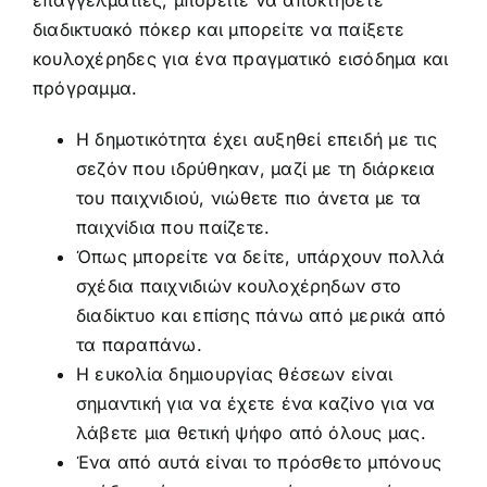
επαγγελματίες, μπορείτε να αποκτήσετε
διαδικτυακό πόκερ και μπορείτε να παίξετε
κουλοχέρηδες για ένα πραγματικό εισόδημα και
πρόγραμμα.
Η δημοτικότητα έχει αυξηθεί επειδή με τις
σεζόν που ιδρύθηκαν, μαζί με τη διάρκεια
του παιχνιδιού, νιώθετε πιο άνετα με τα
παιχνίδια που παίζετε.
Όπως μπορείτε να δείτε, υπάρχουν πολλά
σχέδια παιχνιδιών κουλοχέρηδων στο
διαδίκτυο και επίσης πάνω από μερικά από
τα παραπάνω.
Η ευκολία δημιουργίας θέσεων είναι
σημαντική για να έχετε ένα καζίνο για να
λάβετε μια θετική ψήφο από όλους μας.
Ένα από αυτά είναι το πρόσθετο μπόνους