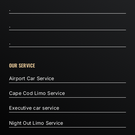
.
.
.
OUR SERVICE
Airport Car Service
Cape Cod Limo Service
Executive car service
Night Out Limo Service