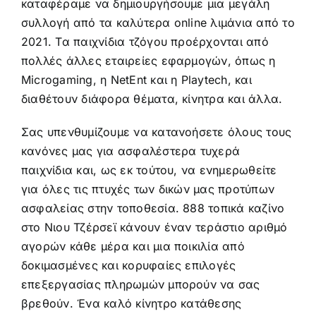
καταφέραμε να δημιουργήσουμε μια μεγάλη
συλλογή από τα καλύτερα online λιμάνια από το
2021. Τα παιχνίδια τζόγου προέρχονται από
πολλές άλλες εταιρείες εφαρμογών, όπως η
Microgaming, η NetEnt και η Playtech, και
διαθέτουν διάφορα θέματα, κίνητρα και άλλα.
Σας υπενθυμίζουμε να κατανοήσετε όλους τους
κανόνες μας για ασφαλέστερα τυχερά
παιχνίδια και, ως εκ τούτου, να ενημερωθείτε
για όλες τις πτυχές των δικών μας προτύπων
ασφαλείας στην τοποθεσία. 888 τοπικά καζίνο
στο Νιου Τζέρσεϊ κάνουν έναν τεράστιο αριθμό
αγορών κάθε μέρα και μια ποικιλία από
δοκιμασμένες και κορυφαίες επιλογές
επεξεργασίας πληρωμών μπορούν να σας
βρεθούν. Ένα καλό κίνητρο κατάθεσης