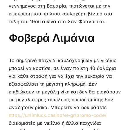
γεννημένος στη Βαυαρία, πιστώνεται με την
εφεύρεση του πρώτου κουλοχέρη βίντεο στα
τέλη του 19ου αιώνα στο Σαν Φρανσίσκο.
Φοβερά Λιμάνια
Το σημερινό παιχνίδι κουλοχέρηδων με νικέλιο
μπορεί να κοστίσει σε έναν παίκτη 40 δολάρια
για κάθε στροφή για να έχει την ευκαιρία να
εξασφαλίσει τη μέγιστη πληρωμή. Δεν
επιδιώκουν τη μεγάλη νίκη και δεν θα ρισκάρουν
τις μεγαλύτερες απώλειες επειδή επίσης δεν
αναζητούν ρίσκο. Μπορείτε να δοκιμάσετε
https://unlimluck.casino/el-gr/promo-code/
διακομιστές με νικέλιο ή άλλα παιχνίδια