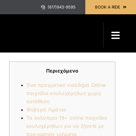
Skip
(617)943-9595
BOOK A RIDE
to
content
Previous
Next
Toggl
Navig
HOME
Περιεχόμενο
ABOUT
Ένα πραγματικό εισόδημα Online
παιχνίδια κουλοχέρηδων χωρίς
OUR SER
κατάθεση
Φοβερά Λιμάνια
Τα καλύτερα 18+ online παιχνίδια
BOOK A 
κουλοχέρηδων για να ζήσετε με
πραγματικά χρήματα